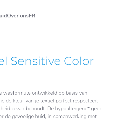
uid
Over ons
FR
l Sensitive Color
le wasformule ontwikkeld op basis van
ie de kleur van je textiel perfect respecteert
lheid ervan behoudt. De hypoallergene* geur
oor de gevoelige huid, in samenwerking met