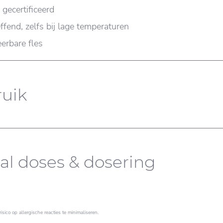
gecertificeerd
ffend, zelfs bij lage temperaturen
erbare fles
uik
al doses & dosering
sico op allergische reacties te minimaliseren.