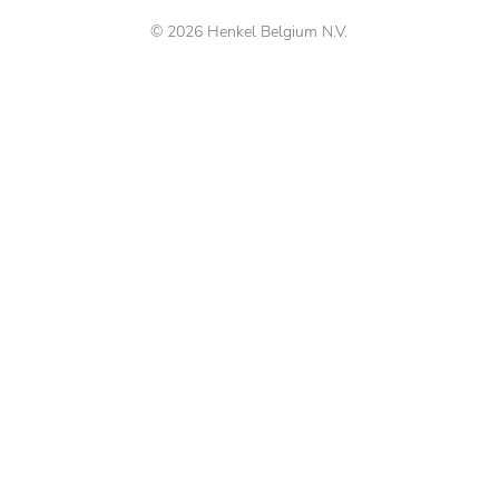
© 2026 Henkel Belgium N.V.
Delicate katoenen of
Een optimale
synthetische kleding:
hygiëne in je
hoe was je je kleren
woning.
in de wasmachine?