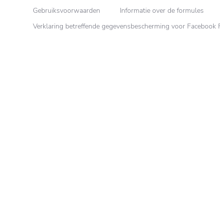
Gebruiksvoorwaarden
Informatie over de formules
Verklaring betreffende gegevensbescherming voor Facebook
Hoe was je
Marseille-zeep: een
badpakken?
zacht wasmiddel,
goed voor de huid
en de planeet