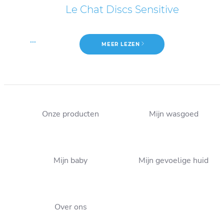
Le Chat Discs Sensitive
...
MEER LEZEN
Onze producten
Mijn wasgoed
Vloeibaar wasmiddel of
Al meer dan 110 jaar de
poederwasmiddel: wat is
Mijn baby
Mijn gevoelige huid
specialist voor je wasgoed!
het verschil?
Over ons