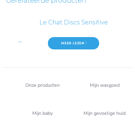
Gerelateerde producten
Le Chat Discs Sensitive
...
MEER LEZEN
Onze producten
Mijn wasgoed
Vloeibaar wasmiddel of
Al meer dan 110 jaar de
poederwasmiddel: wat is
Mijn baby
Mijn gevoelige huid
specialist voor je wasgoed!
het verschil?