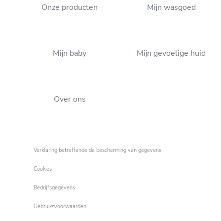
Onze producten
Mijn wasgoed
Al meer dan 110 jaar de
Delicate katoenen of
specialist voor je wasgoed!
Mijn baby
Mijn gevoelige huid
synthetische kleding: hoe
was je je kleren in de
wasmachine?
Over ons
Verklaring betreffende de bescherming van gegevens
Cookies
Bedrijfsgegevens
Gebruiksvoorwaarden