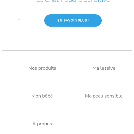
...
EN SAVOIR PLUS
Le Chat Gel Sensitive
...
Nos produits
EN SAVOIR PLUS
Ma lessive
Neuf conseils pour un linge
Quelques conseils pour un
respectueux des peaux
lavage du linge
sensibles ou allergiques
Mon bébé
Ma peau sensible
respectueux de votre peau
À propos