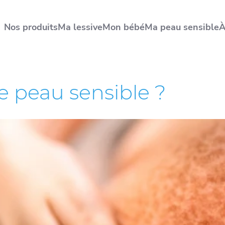
Nos produits
Ma lessive
Mon bébé
Ma peau sensible
À
e peau sensible ?