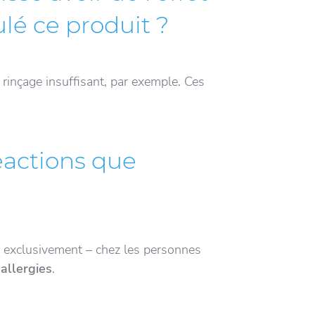
lé ce produit ?
e rinçage insuffisant, par exemple. Ces
éactions que
 exclusivement – chez les personnes
x
allergies
.