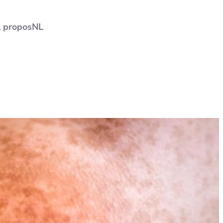
 propos
NL