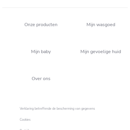
Onze producten
Mijn wasgoed
Onze tips om een knuffel
Babyverzorging : do's en
te wassen
Mijn baby
Mijn gevoelige huid
don'ts
Over ons
Verklaring betreffende de bescherming van gegevens
Cookies