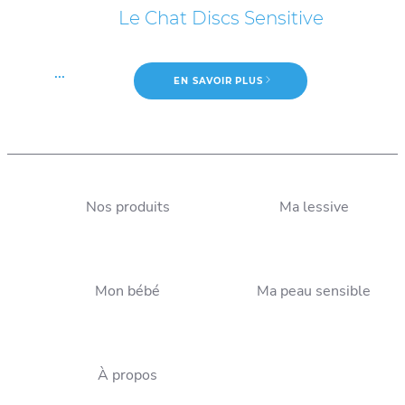
Le Chat Discs Sensitive
...
EN SAVOIR PLUS
Nos produits
Ma lessive
Lessive liquide ou en
Plus de 110 ans d’expertise
poudre : quelles
Mon bébé
Ma peau sensible
pour votre lessive !
différences ?
À propos